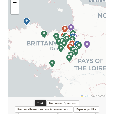
+
−
Leaflet
|
OSM & CARTO
Tout
Nouveaux Quartiers
Renouvellement urbain & centre-bourg
Espaces publics