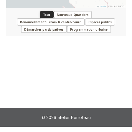
Leaflet
|
OSM & CARTO
Tout
Nouveaux Quartiers
Renouvellement urbain & centre-bourg
Espaces publics
Démarches participatives
Programmation urbaine
© 2026 atelier Perroteau